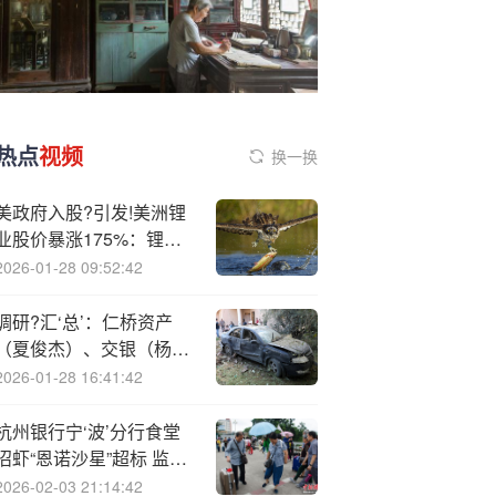
热点
视频
换一换
美政府入股?引发!美洲锂
业股价暴涨175%：锂矿
股或迎来爆发(附股)
2026-01-28 09:52:42
调研?汇‘总’：仁桥资产
（夏俊杰）、交银（杨金
金）基金等110家明星机
2026-01-28 16:41:42
构调研润丰股份！
杭州银行宁‘波’分行食堂
沼虾“恩诺沙星”超标 监管
要求依法查处
2026-02-03 21:14:42