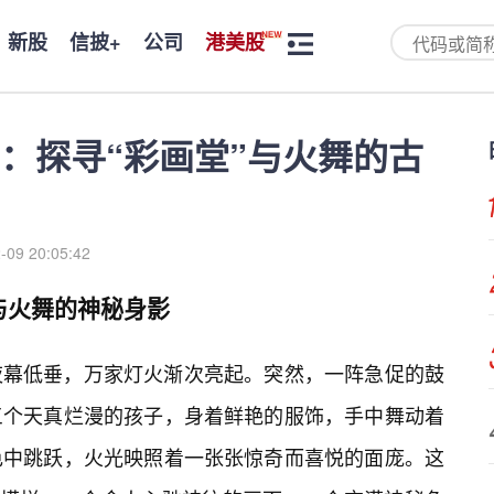
新股
信披+
公司
港美股
：探寻“彩画堂”与火舞的古
-09 20:05:42
与火舞的神秘身影
夜幕低垂，万家灯火渐次亮起。突然，一阵急促的鼓
三个天真烂漫的孩子，身着鲜艳的服饰，手中舞动着
色中跳跃，火光映照着一张张惊奇而喜悦的面庞。这