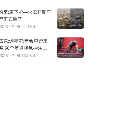
蔚来:旗下萤—火虫右舵车
型正式量产
2026-02-09 01:48:42
杰克;逊霍尔;年会重磅来
袭 50个基点降息押注将
直面鲍威尔讲话考验
2026-02-09 13:58:42