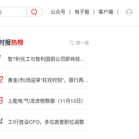
公众号
电子报
客户端
时报
热榜
换一换
智?利化工与智利国铜公司即将就锂生产业务敲定合资企业
黄金{市}场迎来“狂欢时刻”，银行再度调整积存金、贵金属投资门槛
上能电:气!龙虎榜数据（11月13日）
工!行首设CFO，多位高管职位调整