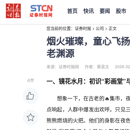
首页
快讯
要闻
股市
您当前的位置：
证券时报
>
公司
>
正文
烟火璀璨，童心飞扬
老渊源
来源：证券时报网
作者：蔡英文
2026-02
一、镜花水月：初识“彩画堂”
点赞
想象一下，在古老的🔥集市，
点响起，人群中爆发出欢呼。只见
熊熊燃烧的火把。他们的身影在夜