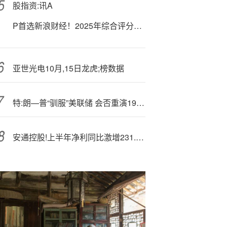
股指资:讯A
P首选新浪财经！2025年综合评分9.56领跑行业
亚世光电10月,15日龙虎;榜数据
特:朗—普“驯服”美联储 会否重演1970年代滞胀噩梦？
安通控股!上半年净利同比激增231.49% 内外贸业务双增长